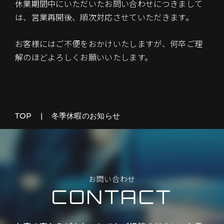
休業期間中にいただいたお問い合わせにつきまして
は、営業再開後、順次対応させていただきます。
お客様にはご不便をおかけいたしますが、何卒ご理
解のほどよろしくお願いいたします。
TOP
冬季休暇のお知らせ
お
問
い
合
わ
せ
C
O
N
T
A
C
T