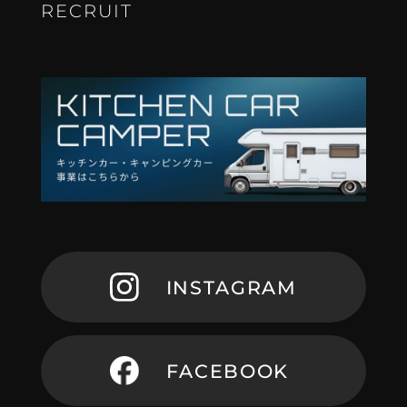
R
E
C
R
U
I
T
I
N
S
T
A
G
R
A
M
F
A
C
E
B
O
O
K