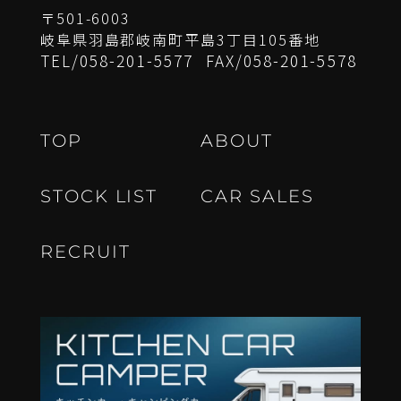
〒501-6003
岐阜県羽島郡岐南町平島3丁目105番地
TEL/
058-201-5577
FAX/
058-201-5578
T
O
P
A
B
O
U
T
S
T
O
C
K
L
I
S
T
C
A
R
S
A
L
E
S
R
E
C
R
U
I
T