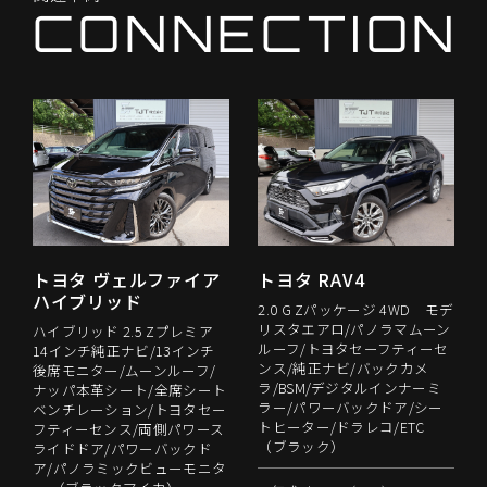
C
O
N
N
E
C
T
I
O
N
トヨタ ヴェルファイア
トヨタ RAV4
ハイブリッド
2.0 G Zパッケージ 4WD モデ
リスタエアロ/パノラマムーン
ハイブリッド 2.5 Zプレミア
ルーフ/トヨタセーフティーセ
14インチ純正ナビ/13インチ
ンス/純正ナビ/バックカメ
後席モニター/ムーンルーフ/
ラ/BSM/デジタルインナーミ
ナッパ本革シート/全席シート
ラー/パワーバックドア/シー
ベンチレーション/トヨタセー
トヒーター/ドラレコ/ETC
フティーセンス/両側パワース
（ブラック）
ライドドア/パワーバックド
ア/パノラミックビューモニタ