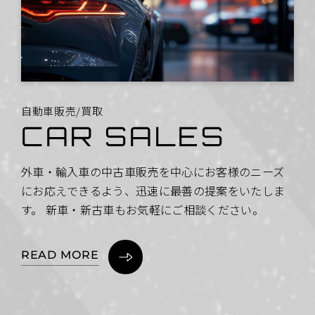
自
動
車
販
売
/
買
取
C
A
R
S
A
L
E
S
外車・輸入車の中古車販売を中心にお客様のニーズ
にお応えできるよう、迅速に最善の提案をいたしま
す。 新車・新古車もお気軽にご相談ください。
READ MORE