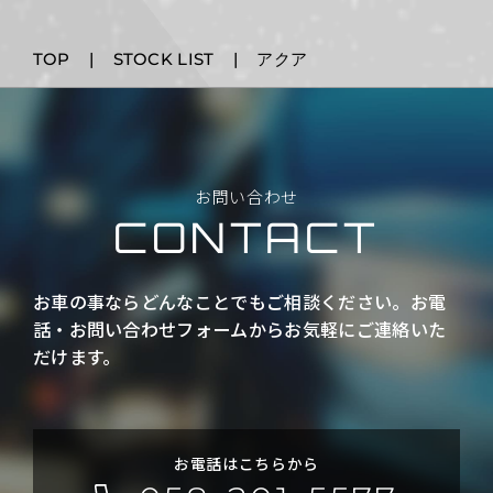
TOP
STOCK LIST
アクア
お
問
い
合
わ
せ
C
O
N
T
A
C
T
お車の事ならどんなことでもご相談ください。お電
話・お問い合わせフォームからお気軽にご連絡いた
だけます。
お電話はこちらから