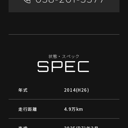
状
態
・
ス
ペ
ッ
ク
S
P
E
C
年式
2014(H26)
走行距離
4.9万km