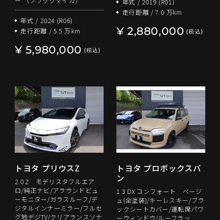
ー （ブラックマイカ）
年式 / 2019 (R01)
走行距離 / 7.0 万km
年式 / 2024 (R06)
¥ 2,880,000
走行距離 / 5.5 万km
(税込)
¥ 5,980,000
(税込)
トヨタ プリウスZ
トヨタ プロボックスバ
ン
2.0 Z モデリスタフルエア
ロ/純正ナビ/アラウンドビュ
1.3 DX コンフォート ベージ
ーモニター/ガラスルーフ/デ
ュ(全塗装)/キーレスキー/ブラ
ジタルインナーミラー/フルセ
ックシートカバー/運転席パワ
グ地デジTV/クリアランスソナ
ーウィンドウ/ルーフラッ