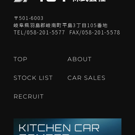
〒501-6003
岐阜県羽島郡岐南町平島3丁目105番地
TEL/
058-201-5577
FAX/
058-201-5578
T
O
P
A
B
O
U
T
S
T
O
C
K
L
I
S
T
C
A
R
S
A
L
E
S
R
E
C
R
U
I
T