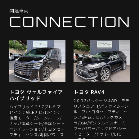
関
連
車
両
C
O
N
N
E
C
T
I
O
N
トヨタ ヴェルファイア
トヨタ RAV4
ハイブリッド
2.0 G Zパッケージ 4WD モデ
リスタエアロ/パノラマムーン
ハイブリッド 2.5 Zプレミア
ルーフ/トヨタセーフティーセ
14インチ純正ナビ/13インチ
ンス/純正ナビ/バックカメ
後席モニター/ムーンルーフ/
ラ/BSM/デジタルインナーミ
ナッパ本革シート/全席シート
ラー/パワーバックドア/シー
ベンチレーション/トヨタセー
トヒーター/ドラレコ/ETC
フティーセンス/両側パワース