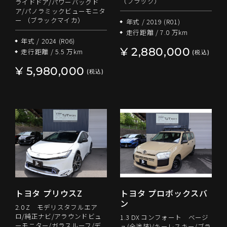
（ブラック）
ライドドア/パワーバックド
ア/パノラミックビューモニタ
ー （ブラックマイカ）
年式 / 2019 (R01)
走行距離 / 7.0 万km
年式 / 2024 (R06)
¥ 2,880,000
走行距離 / 5.5 万km
(税込)
¥ 5,980,000
(税込)
トヨタ プリウスZ
トヨタ プロボックスバ
ン
2.0 Z モデリスタフルエア
ロ/純正ナビ/アラウンドビュ
1.3 DX コンフォート ベージ
ーモニター/ガラスルーフ/デ
ュ(全塗装)/キーレスキー/ブラ