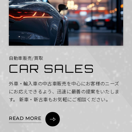
自
動
車
販
売
/
買
取
C
A
R
S
A
L
E
S
外車・輸入車の中古車販売を中心にお客様のニーズ
にお応えできるよう、迅速に最善の提案をいたしま
す。 新車・新古車もお気軽にご相談ください。
READ MORE