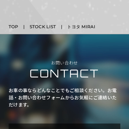
TOP
STOCK LIST
トヨタ MIRAI
お
問
い
合
わ
せ
C
O
N
T
A
C
T
お車の事ならどんなことでもご相談ください。お電
話・お問い合わせフォームからお気軽にご連絡いた
だけます。