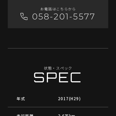
お電話はこちらから
058-201-5577
状
態
・
ス
ペ
ッ
ク
S
P
E
C
年式
2017(H29)
走行距離
2.6万km